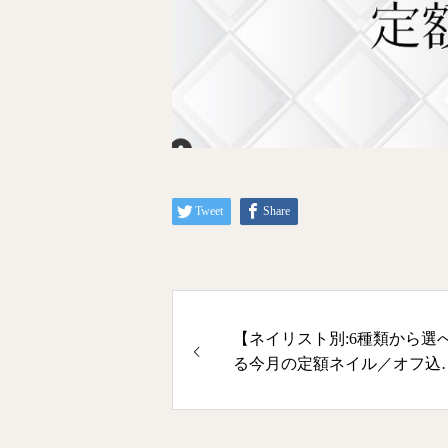
Tweet
Share
【ネイリスト別:6種類から選
る今月の定額ネイル／オフ込
み】