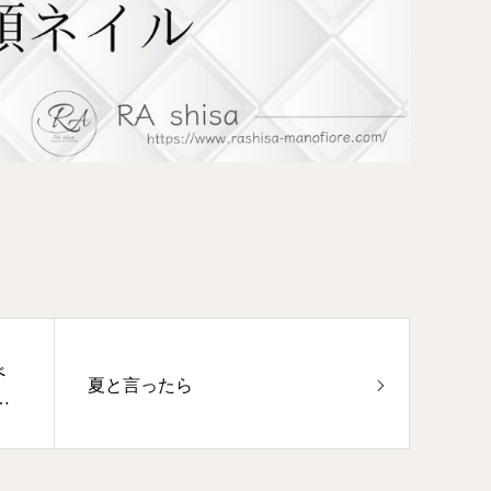
べ
夏と言ったら